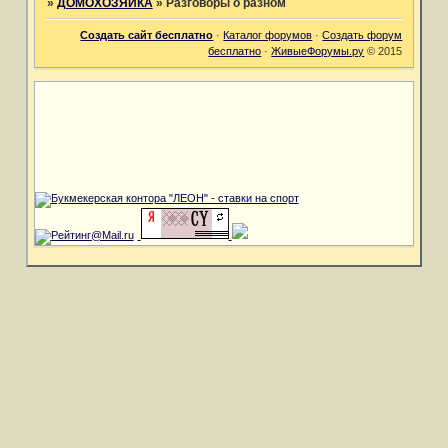
»
ДОМОХОЗЯЙКА
»
Разговоры о разном
Создать сайт бесплатно
·
Каталог форумов
·
Создать форум
бесплатно
·
ЖивыеФорумы.ру
© 2015