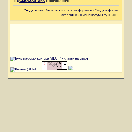
»
ДОМОХОЗЯЙКА
»
психология
Создать сайт бесплатно
·
Каталог форумов
·
Создать форум
бесплатно
·
ЖивыеФорумы.ру
© 2015