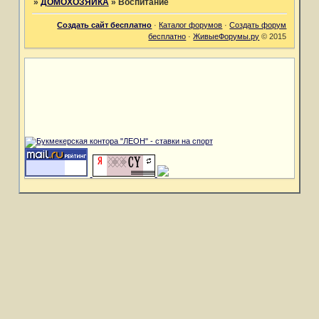
»
ДОМОХОЗЯЙКА
»
Воспитание
Создать сайт бесплатно
·
Каталог форумов
·
Создать форум
бесплатно
·
ЖивыеФорумы.ру
© 2015